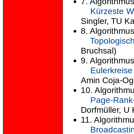
7. Algorithmus
Kürzeste 
Singler, TU Ka
8. Algorithmus
Topologisch
Bruchsal)
9. Algorithmu
Eulerkreise
Amin Coja-Ogh
10. Algorithm
Page-Rank-
Dorfmüller, U
11. Algorithm
Broadcastin