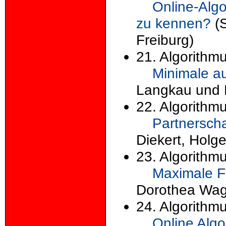
Online-Algo
zu kennen?
(S
Freiburg)
21. Algorithmu
Minimale 
Langkau und M
22. Algorithm
Partnerscha
Diekert, Holge
23. Algorithm
Maximale F
Dorothea Wagn
24. Algorithm
Online Algo