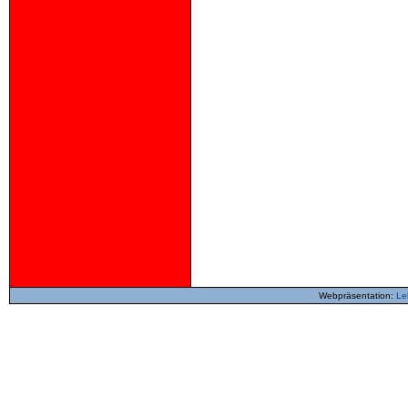
Webpräsentation:
Leh