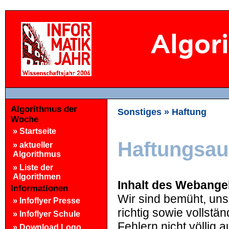
Algorithmus der
Sonstiges » Haftung
Woche
»
Startseite
Haftungsau
»
aktueller
Algorithmus
»
Liste der
Algorithmen
Inhalt des Webange
Informationen
Wir sind bemüht, uns
»
Infoflyer Presse
richtig sowie vollstä
»
Infoflyer Schule
Fehlern nicht völlig 
»
Download Logo