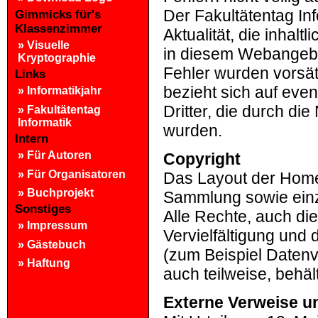
Der Fakultätentag In
Gimmicks für's
Klassenzimmer
Aktualität, die inhaltl
»
Visuelle
in diesem Webangebot
Kryptographie
Fehler wurden vorsät
Links
bezieht sich auf even
»
Informatikjahr
Dritter, die durch d
»
Fakultätentag
Informatik
wurden.
Intern
»
Für Autoren
Copyright
»
Für Organisatoren
Das Layout der Homep
»
Buchprojekt
Sammlung sowie einze
Sonstiges
Alle Rechte, auch di
»
Impressum
Vervielfältigung und 
»
Gästebuch
(zum Beispiel Datenv
»
Haftung
auch teilweise, behäl
Externe Verweise u